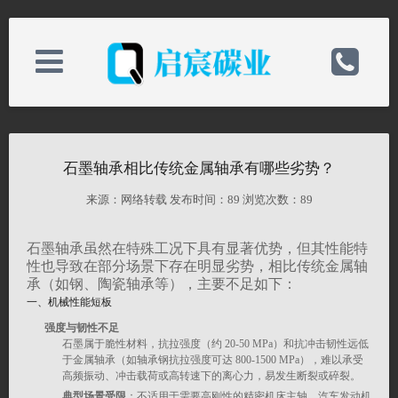
关于我们
电话：0513-82898589
石墨轴承相比传统金属轴承有哪些劣势？
新闻中心
手机：19825218868
来源：网络转载 发布时间：
89 浏览次数：
89
石墨轴承虽然在特殊工况下具有显著优势，但其性能特
产品中心
邮箱：qichenchina@163.com
性也导致在部分场景下存在明显劣势，相比传统金属轴
承（如钢、陶瓷轴承等），主要不足如下：
一、
机械性能短板
技术支持
备案号：
强度与韧性不足
石墨属于脆性材料，抗拉强度（约 20-50 MPa）和抗冲击韧性远低
于金属轴承（如轴承钢抗拉强度可达 800-1500 MPa），难以承受
联系我们
网址：http://www.hthaimian.com/
高频振动、冲击载荷或高转速下的离心力，易发生断裂或碎裂。
典型场景受限
：不适用于需要高刚性的精密机床主轴、汽车发动机