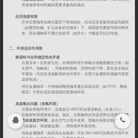
高速轴承等对机械强度要求极高的场合。
联系我们
抗压强度有限
搜索
尽管石墨轴承在静态载荷下表现较好，但动态交变载荷或超高载荷
（如重型机械、矿山设备的主轴承）下，易因疲劳磨损导致结构失
关闭
效，而金属轴承可通过热处理（如淬火）大幅提升抗压性能。
二、
环境适应性局限
Copyright 2015-2016
名牌石墨块加工厂家|南通启宸碳业有限公司
耐湿性与化学稳定性的矛盾
© 2015-2017
石墨具有一定的多孔性，在潮湿环境中易吸水或吸附极性介质（如
All rights reserved.
水蒸气、电解液），导致材料膨胀、润滑性能下降，甚至发生电化
名牌石墨块加工厂家|南通启宸碳业有限公司
学腐蚀（尤其在含电解质的水环境中，石墨与金属部件接触可能形
All rights reserved.
成原电池）。
对比金属轴承：不锈钢或陶瓷轴承通过表面涂层（如 PTFE、陶瓷
镀层）可更好适应潮湿或轻度腐蚀环境。
高温氧化问题（有氧环境）
石墨在有氧环境中，温度超过 400℃时会逐渐氧化（生成 CO₂），
导致材料强度快速衰减。因此，石墨轴承的高温优势仅适用于
惰性
气体或真空环境
，若在空气介质中使用，需额外采取抗氧化涂层
（如渗硅、表面镀金属），增加成本和复杂性。
传统金属轴承（如高温合金轴承）可在 800-1000℃的氧化环境中长